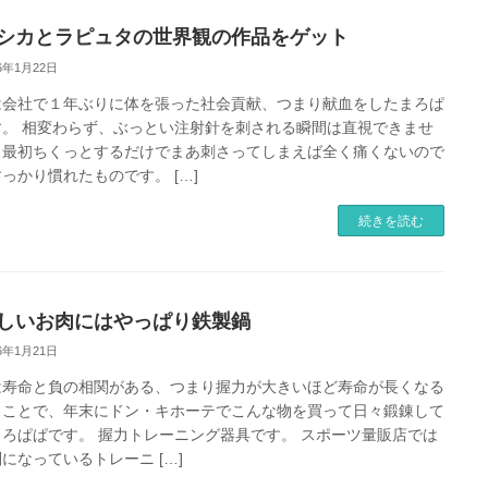
シカとラピュタの世界観の作品をゲット
26年1月22日
は会社で１年ぶりに体を張った社会貢献、つまり献血をしたまろぱ
す。 相変わらず、ぶっとい注射針を刺される瞬間は直視できませ
、最初ちくっとするだけでまあ刺さってしまえば全く痛くないので
っかり慣れたものです。 […]
続きを読む
しいお肉にはやっぱり鉄製鍋
26年1月21日
は寿命と負の相関がある、つまり握力が大きいほど寿命が長くなる
うことで、年末にドン・キホーテでこんな物を買って日々鍛錬して
まろぱぱです。 握力トレーニング器具です。 スポーツ量販店では
になっているトレーニ […]