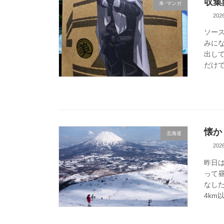
収集
本･マンガ
20
ソー
みに
出して
だけで
懐か
北海道
20
昨日
って
なし
4km