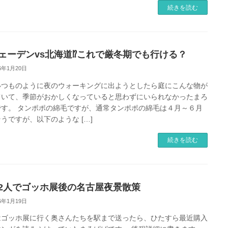
続きを読む
ェーデンvs北海道⁉これで厳冬期でも行ける？
26年1月20日
いつものように夜のウォーキングに出ようとしたら庭にこんな物が
ていて、季節がおかしくなっていると思わずにいられなかったまろ
です。 タンポポの綿毛ですが、通常タンポポの綿毛は４月～６月
うですが、以下のような […]
続きを読む
2人でゴッホ展後の名古屋夜景散策
26年1月19日
はゴッホ展に行く奥さんたちを駅まで送ったら、ひたすら最近購入