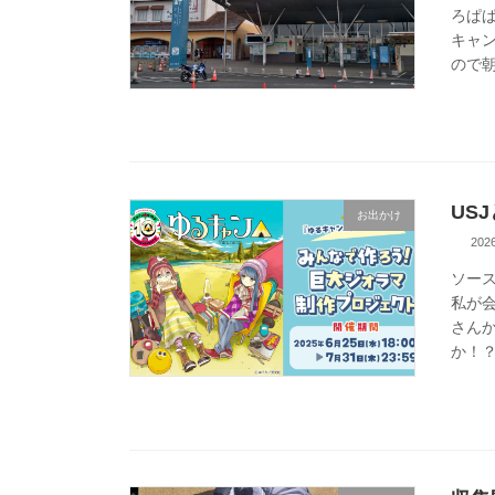
ろぱ
キャ
ので朝
US
お出かけ
20
ソー
私が
さん
か！？