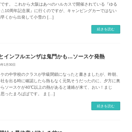
ぱです。 これから大阪はあべのハルカスで開催されている『ゆる
ン△10周年記念展』に行くのですが、キャンピングカーではない
早くから出発して小雪の […]
続きを読む
Jとインフルエンザは鬼門かも…ソースケ発熱
26年1月30日
スケの中学校のクラスが学級閉鎖になったと書きましたが、昨朝、
会社を出る時に確認したら熱もなく元気そうだったのに、夕方に奥
からソースケが40℃以上の熱があると連絡が来て、おい！まじ
思ったまろぱぱです。 ま […]
続きを読む