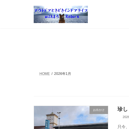
コ
ナ
ン
ビ
テ
ゲ
ン
ー
ツ
シ
へ
ョ
ス
ン
キ
に
ッ
移
プ
動
HOME
2026年1月
珍し
お出かけ
20
只今