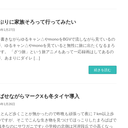
ぶりに家族そろって行ってみたい
26年1月27日
書きながらゆるキャン△やmonoをBGVで流しながら見ているの
が、ゆるキャン△やmonoを見ていると無性に旅に出たくなるまろ
です。 「ざつ旅」という旅アニメもあって一応録画はしてあるの
、あまりにダイレ […]
続きを読む
ばせながらマークXも冬タイヤ導入
26年1月26日
ほとんど歩くことが無かったので昨晩も頑張って夜に７km以上歩
のですが、そこでこんな生き物を見つけてほっこりしたまろぱぱで
真冬なのにサワガニです♪ 小学校の北側は河岸段丘で小高くなっ