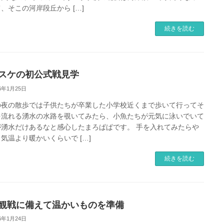
、そこの河岸段丘から […]
続きを読む
スケの初公式戦見学
26年1月25日
の夜の散歩では子供たちが卒業した小学校近くまで歩いて行ってそ
を流れる湧水の水路を覗いてみたら、小魚たちが元気に泳いでいて
が湧水だけあるなと感心したまろぱぱです。 手を入れてみたらや
気温より暖かいくらいで […]
続きを読む
観戦に備えて温かいものを準備
26年1月24日