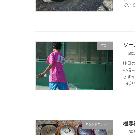
ていて
ソー
子育て
20
昨日
の横
さす
っぱり
極寒
アウトドアグッズ
20