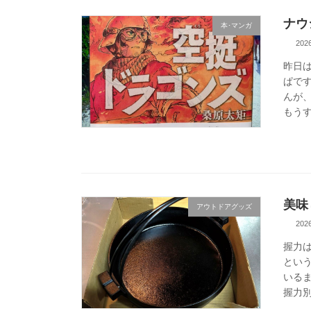
ナウ
本･マンガ
20
昨日
ぱで
んが
もうす
美味
アウトドアグッズ
20
握力
とい
いる
握力別