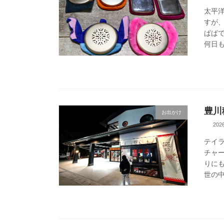
太平
すが
ぱぱ
何日も
豊川
お出かけ
20
テイラ
チャ
りに
世の中