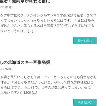
開始！最終章が終わる前に
26年1月29日
スケの中学校のクラスがインフルエンザで学級閉鎖で金曜日まで休
なってしまいちょっとうらやましいまろぱぱです。 たまには熱を
寝込んでみたい気もするのは不謹慎？(^^;) 何もできずに寝てる
良いというのは、 […]
続きを読む
しの北海道スキー画像発掘
26年1月28日
は会議が長引いてしかも午後一でメーカーさんとの打ち合わせがあ
昼休みが30分しか取れなかったけど、頑張って階段昇降運動はこ
たまろぱぱです。 おかげで、日中の歩数は減ってしまい、夜に
以上歩いて何とか1200 […]
続きを読む