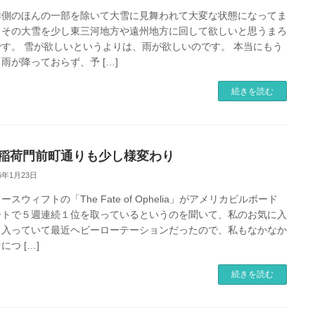
洋側のほんの一部を除いて大雪に見舞われて大変な状態になってま
、その大雪を少し東三河地方や遠州地方に回して欲しいと思うまろ
です。 雪が欲しいというよりは、雨が欲しいのです。 本当にもう
雨が降っておらず、予 […]
続きを読む
稲荷門前町通りも少し様変わり
26年1月23日
ースウィフトの「The Fate of Ophelia」がアメリカビルボード
ートで５週連続１位を取っているというのを聞いて、私のお気に入
も入っていて最近ヘビーローテーションだったので、私もなかなか
につ […]
続きを読む