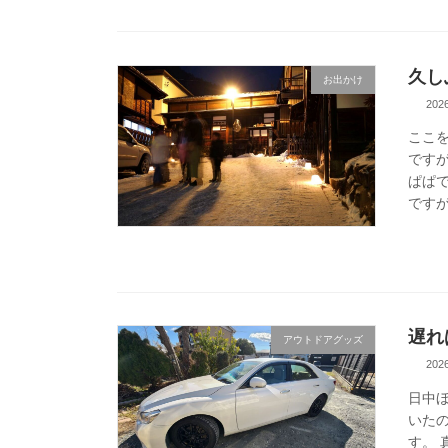
久し
お出かけ
20
ここを
です
ぱぱ
ですが
遅れ
アウトドアグッズ
20
日中
いた
す。 