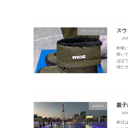
スウ
アウトドアグッズ
20
昨晩
咲い
ぱぱ
頃だそ
親子
お出かけ
20
昨日