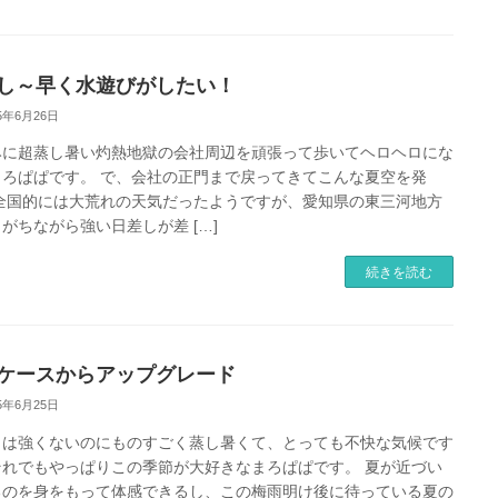
し～早く水遊びがしたい！
25年6月26日
みに超蒸し暑い灼熱地獄の会社周辺を頑張って歩いてヘロヘロにな
まろぱぱです。 で、会社の正門まで戻ってきてこんな夏空を発
 全国的には大荒れの天気だったようですが、愛知県の東三河地方
がちながら強い日差しが差 […]
続きを読む
ケースからアップグレード
25年6月25日
しは強くないのにものすごく蒸し暑くて、とっても不快な気候です
それでもやっぱりこの季節が大好きなまろぱぱです。 夏が近づい
るのを身をもって体感できるし、この梅雨明け後に待っている夏の