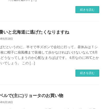
続きを読む
暑いと北海道に逃げたくなりますね
25年6月19日
半ばだというのに、半そで半ズボンで会社に行って、昼休みはＴシ
一枚に帽子に扇風機まで装備して歩かなければいけないなんて8月
どうなってしまうのか心配なまろぱぱです。 6月なのに35℃とか
いでしょう。 この […]
続きを読む
ベルで(主に)リョータのお買い物
25年6月18日