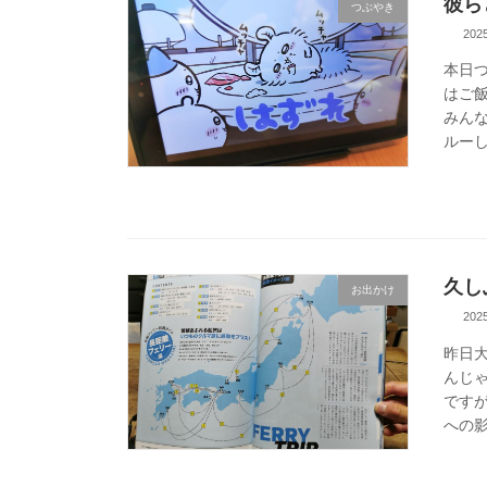
彼ら
つぶやき
20
本日
はご
みん
ルーし
久し
お出かけ
20
昨日
んじ
です
への影