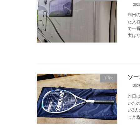
20
昨日
た入
で一
実はリ
ソー
子育て
20
昨日は
いた
い3
っと親