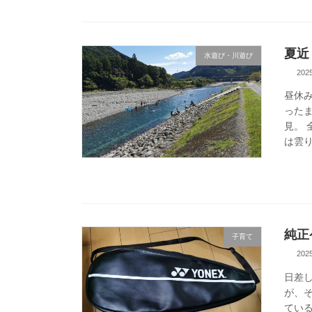
夏近
水遊び・川遊び
20
昼休
った
見。
は雲り
純正
子育て
20
日差
が、
てい