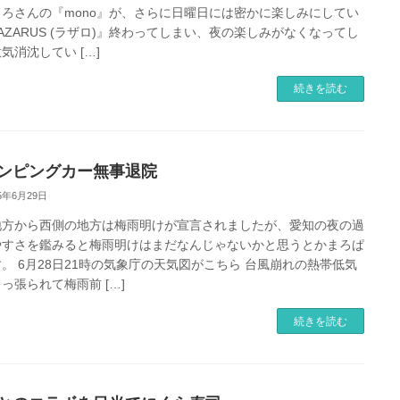
ｆろさんの『mono』が、さらに日曜日には密かに楽しみにしてい
AZARUS (ラザロ)』終わってしまい、夜の楽しみがなくなってし
気消沈してい […]
続きを読む
ンピングカー無事退院
25年6月29日
地方から西側の地方は梅雨明けが宣言されましたが、愛知の夜の過
やすさを鑑みると梅雨明けはまだなんじゃないかと思うとかまろぱ
。 6月28日21時の気象庁の天気図がこちら 台風崩れの熱帯低気
っ張られて梅雨前 […]
続きを読む