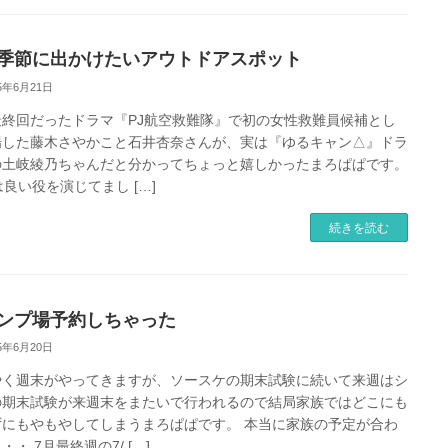
季節に出かけたいアウトドアスポット
25年6月21日
最終回だったドラマ『PJ航空救難隊』で初の女性救難員候補とし
場した藤木さやかこと石井杏奈さんが、実は『ゆるキャン△』ドラ
の土岐綾乃ちゃんだと分かってちょっと嬉しかったまろぱぱです。
は良い役を演じてまし […]
続きを読む
ンプ場予約しちゃった
25年6月20日
やく週末がやってきますが、ソースケの期末試験に続いて来週はシ
の期末試験が来週末をまたいで行われるので結局家族ではどこにも
ずにもやもやしてしまうまろぱぱです。 本当に家族の予定が合わ
・・ 7月最終週の7/ […]