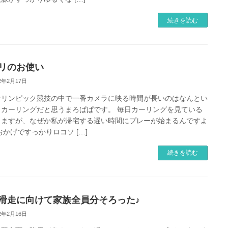
続きを読む
リのお使い
22年2月17日
オリンピック競技の中で一番カメラに映る時間が長いのはなんとい
もカーリングだと思うまろぱぱです。 毎日カーリングを見ている
しますが、なぜか私が帰宅する遅い時間にプレーが始まるんですよ
おかげですっかりロコソ […]
続きを読む
滑走に向けて家族全員分そろった♪
22年2月16日