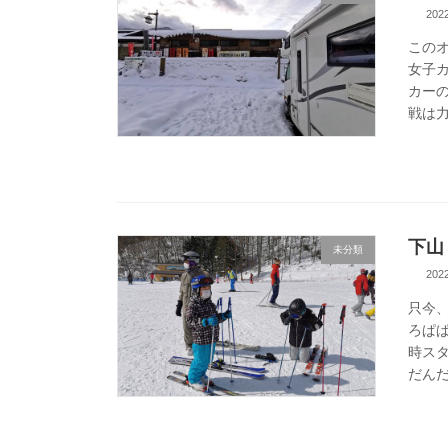
20
この
女子
カー
戦は力
下山
未分類
20
只今
ろぱ
時ス
だんだ