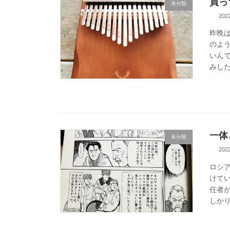
買っ
未分類
20
昨晩
のよ
いん
みした
一体
未分類
20
ロシ
けて
任者
しかり