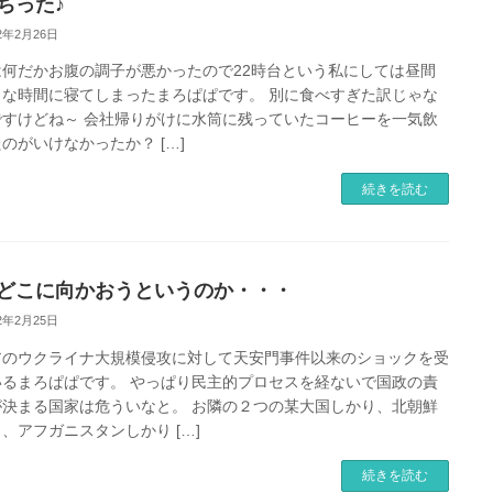
ちった♪
22年2月26日
は何だかお腹の調子が悪かったので22時台という私にしては昼間
うな時間に寝てしまったまろぱぱです。 別に食べすぎた訳じゃな
ですけどね～ 会社帰りがけに水筒に残っていたコーヒーを一気飲
のがいけなかったか？ […]
続きを読む
どこに向かおうというのか・・・
22年2月25日
アのウクライナ大規模侵攻に対して天安門事件以来のショックを受
いるまろぱぱです。 やっぱり民主的プロセスを経ないで国政の責
が決まる国家は危ういなと。 お隣の２つの某大国しかり、北朝鮮
、アフガニスタンしかり […]
続きを読む