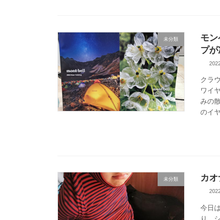
モン
未分類
プが
20
クラウ
ワイヤ
みの
のイヤ
カオ
未分類
20
今日
り、