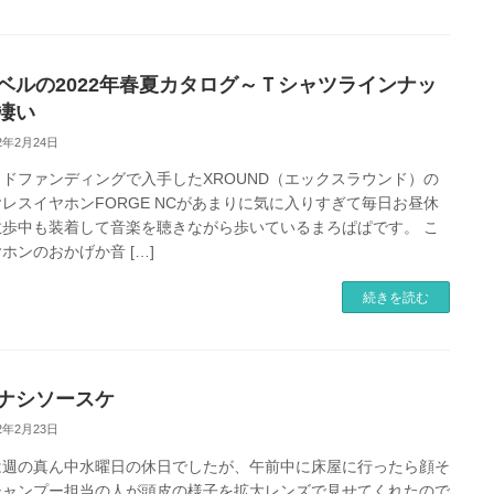
ベルの2022年春夏カタログ～Ｔシャツラインナッ
凄い
22年2月24日
ドファンディングで入手したXROUND（エックスラウンド）の
レスイヤホンFORGE NCがあまりに気に入りすぎて毎日お昼休
散歩中も装着して音楽を聴きながら歩いているまろぱぱです。 こ
ホンのおかげか音 […]
続きを読む
ナシソースケ
22年2月23日
は週の真ん中水曜日の休日でしたが、午前中に床屋に行ったら顔そ
シャンプー担当の人が頭皮の様子を拡大レンズで見せてくれたので