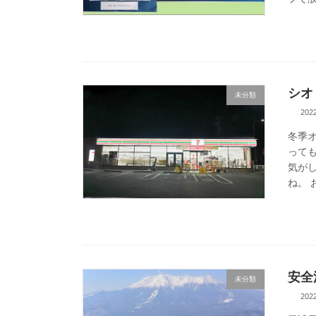
シオ
未分類
20
冬季
って
気が
ね。 
安全
未分類
20