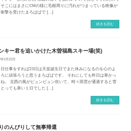
、そこにはまさにCMの様に毛根周りに汚れがつまっている映像が
衝撃を受けたまろぱぱで […]
続きを読む
ンキー君を追いかけた木曽福島スキー場(笑)
22年2月22日
１日仕事をすれば23日は天皇誕生日でまた休みになるのを心のよ
ころに頑張ろうと思うまろぱぱです。 それにしても昨日は寒かっ
すね。 北西の風がビュンビュン吹いて、時々雨雲が通過すると雪
とっても寒い１日でした […]
続きを読む
りのんびりして無事帰還