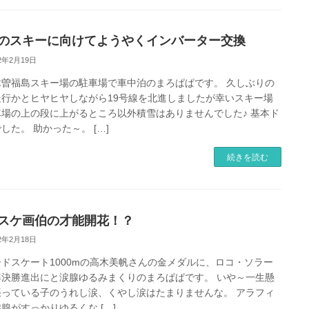
のスキーに向けてようやくインバーター交換
22年2月19日
木曽福島スキー場の駐車場で車中泊のまろぱぱです。 久しぶりの
走行かとヒヤヒヤしながら19号線を北進しましたが幸いスキー場
車場の上の段に上がるところ以外積雪はありませんでした♪ 基本ド
した。 助かった～。 […]
続きを読む
スケ画伯の才能開花！？
22年2月18日
ドスケート1000mの高木美帆さんの金メダルに、ロコ・ソラー
準決勝進出にと涙腺ゆるみまくりのまろぱぱです。 いや～一生懸
張っている子のうれし涙、くやし涙はたまりませんな。 アラフィ
腺がすっかりゆるくな […]