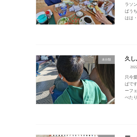
ラソ
ばう
はは・
久し
未分類
20
只今
ぱで
ーフ
べたり