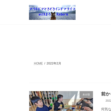
コ
ナ
ン
ビ
テ
ゲ
ン
ー
ツ
シ
へ
ョ
ス
ン
キ
に
ッ
移
プ
動
HOME
2022年2月
前か
未分類
20
何気