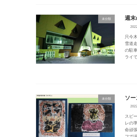
週末
未分類
20
只今
雪道
の駐
ライで
ソー
未分類
20
スピー
レの
命頑
フで涙