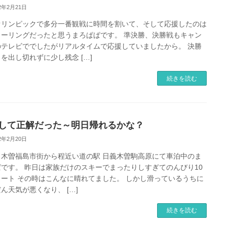
22年2月21日
オリンピックで多分一番観戦に時間を割いて、そして応援したのは
カーリングだったと思うまろぱぱです。 準決勝、決勝戦もキャン
のテレビででしたがリアルタイムで応援していましたから。 決勝
を出し切れずに少し残念 […]
続きを読む
して正解だった～明日帰れるかな？
22年2月20日
、木曽福島市街から程近い道の駅 日義木曽駒高原にて車泊中のま
ぱです。 昨日は家族だけのスキーでまったりしすぎてのんびり10
タート その時はこんなに晴れてました。 しかし滑っているうちに
ん天気が悪くなり、 […]
続きを読む