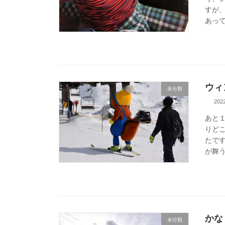
すが
あって
ウィ
未分類
20
あと
りど
たで
が舞う
かな
未分類