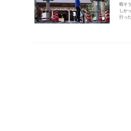
暇そ
しか
行った