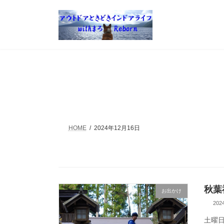
コ
ナ
ン
ビ
テ
ゲ
ン
ー
ツ
シ
へ
ョ
ス
ン
キ
に
ッ
移
プ
動
HOME
2024年12月16日
秋葉
お出かけ
20
土曜