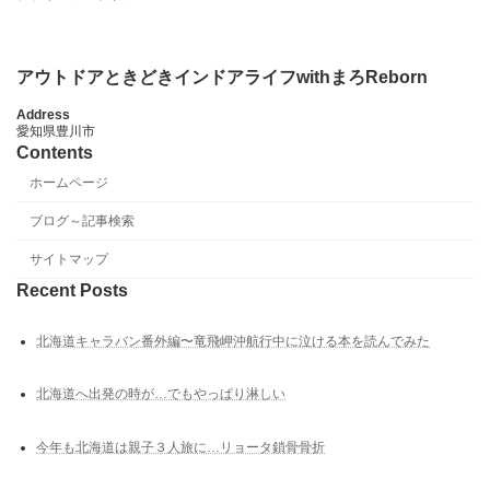
アウトドアときどきインドアライフwithまろReborn
Address
愛知県豊川市
Contents
ホームページ
ブログ～記事検索
サイトマップ
Recent Posts
北海道キャラバン番外編〜竜飛岬沖航行中に泣ける本を読んでみた
北海道へ出発の時が…でもやっぱり淋しい
今年も北海道は親子３人旅に…リョータ鎖骨骨折