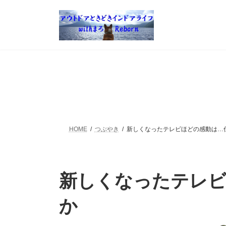
コ
ナ
ン
ビ
テ
ゲ
ン
ー
ツ
シ
へ
ョ
ス
ン
キ
に
ッ
移
プ
動
HOME
つぶやき
新しくなったテレビほどの感動は…
新しくなったテレビ
か