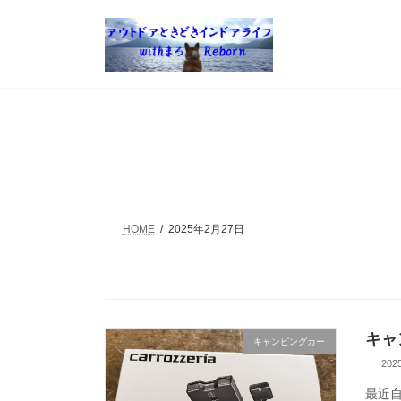
コ
ナ
ン
ビ
テ
ゲ
ン
ー
ツ
シ
へ
ョ
ス
ン
キ
に
ッ
移
プ
動
HOME
2025年2月27日
キャ
キャンピングカー
20
最近