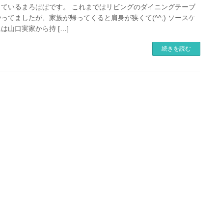
っているまろぱぱです。 これまではリビングのダイニングテーブ
ってましたが、家族が帰ってくると肩身が狭くて(^^;) ソースケ
は山口実家から持 […]
続きを読む