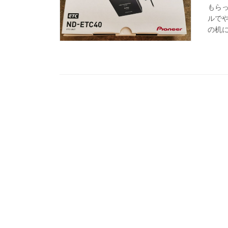
もら
ルでや
の机に