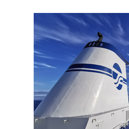
新
日
時
: