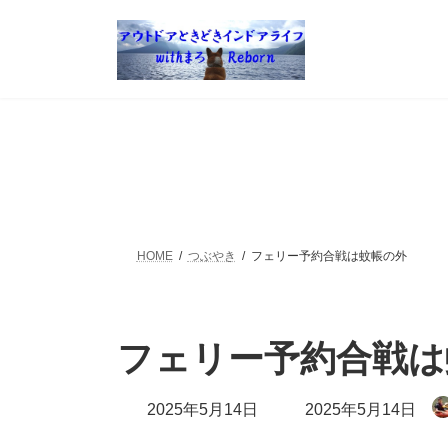
コ
ナ
ン
ビ
テ
ゲ
ン
ー
ツ
シ
へ
ョ
ス
ン
キ
に
ッ
移
プ
動
HOME
つぶやき
フェリー予約合戦は蚊帳の外
フェリー予約合戦は
最
2025年5月14日
2025年5月14日
終
更