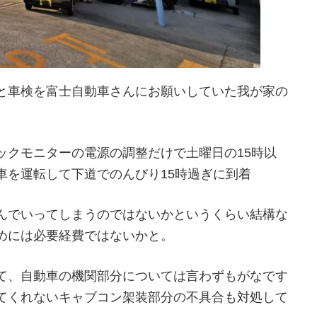
と車検を富士自動車さんにお願いしていた我が家の
ックモニターの電源の調整だけで土曜日の15時以
車を運転して下道でのんびり15時過ぎに到着
んでいってしまうのではないかというくらい結構な
めには必要経費ではないかと。
て、自動車の機関部分については言わずもがなです
てくれないキャブコン架装部分の不具合も対処して