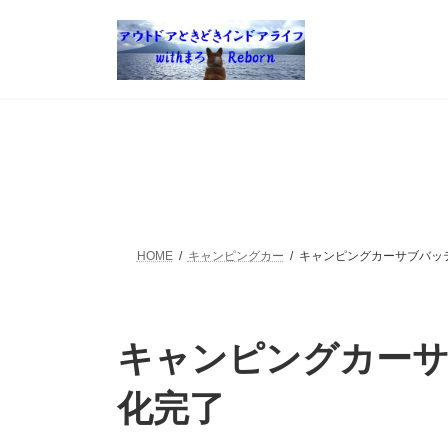
コ
ナ
ン
ビ
テ
ゲ
ン
ー
ツ
シ
へ
ョ
ス
ン
キ
に
ッ
移
プ
動
HOME
キャンピングカー
キャンピングカーサブバッ
キャンピングカー
化完了