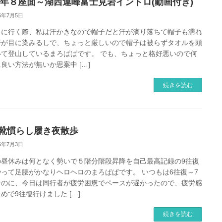
26年８座面～湖西連峰富士見岩イントロ(動画付き)
26年7月5日
りに行く際、私は汗かきなので帽子だと汗が滴り落ちて帽子も濡れ
汗が目に染みるしで、ちょっと厳しいので帽子は被らずタオルを頭
いて登山しているまろぱぱです。 でも、ちょっと格好悪いので何
良い方法が無いか思案中 […]
続きを読む
靴慣らし履き夜散歩
26年7月3日
の昼休みは何となく勢いで５階分階段昇降を自己最高記録の9往復
やって足腰がかなりヘロヘロのまろぱぱです。 いつもは6往復～7
なのに、今日は同行者が疲労困憊でペースが遅かったので、疲労感
めで9往復行けました […]
続きを読む