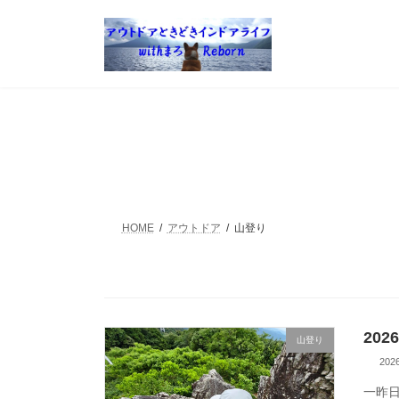
コ
ナ
ン
ビ
テ
ゲ
ン
ー
ツ
シ
へ
ョ
ス
ン
キ
に
ッ
移
プ
動
HOME
アウトドア
山登り
20
山登り
20
一昨