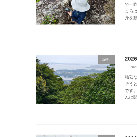
で一
まろ
身を動
20
山登り
20
強烈
そう
です。
んに聞