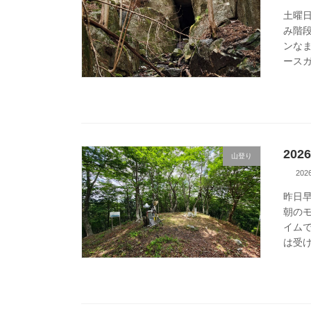
土曜
み階
ンな
ースガ
20
山登り
20
昨日
朝の
イム
は受け