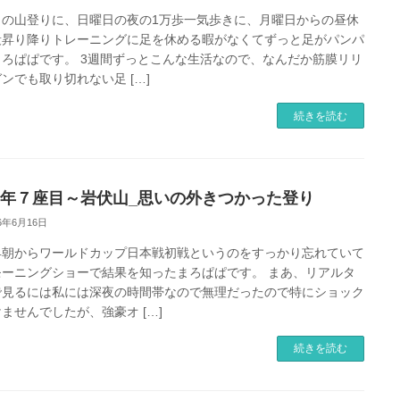
日の山登りに、日曜日の夜の1万歩一気歩きに、月曜日からの昼休
段昇り降りトレーニングに足を休める暇がなくてずっと足がパンパ
まろぱぱです。 3週間ずっとこんな生活なので、なんだか筋膜リリ
ンでも取り切れない足 […]
続きを読む
26年７座目～岩伏山_思いの外きつかった登り
26年6月16日
早朝からワールドカップ日本戦初戦というのをすっかり忘れていて
モーニングショーで結果を知ったまろぱぱです。 まあ、リアルタ
で見るには私には深夜の時間帯なので無理だったので特にショック
ませんでしたが、強豪オ […]
続きを読む