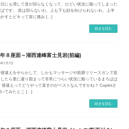
昨日にも増して首が回らなくなって、ひどい状況に陥ってしまった
ぱぱです。 首は回らないわ、上も下も顔を向けられないわ、上半
かすとピキッて首に痛み […]
続きを読む
26年８座面～湖西連峰富士見岩(前編)
26年7月7日
な寝違えをやらかして、しかもマッサージや筋膜リリースガンで直
としたら更に凝り固まって非常につらい状況に陥っているまろぱぱ
 寝違えってどうやって直すのがベストなんですかね？ Copilotさ
いてみたとこ […]
続きを読む