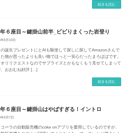
続きを読む
26年６座目～鍵掛山前半_ビビりまくった岩登り
26年6月10日
の誕生プレゼントにとAIも駆使して探しに探してAmazonさんで
した物が思ったよりも良い物でほっと一安心だったまろぱぱです。
シオリリクエストなのでサプライズとかもなくもう見せてしまって
、おおむね好評 […]
続きを読む
26年６座目～鍵掛山はやばすぎる！イントロ
26年6月7日
コーラの自動販売機のcoke onアプリを愛用しているのですが、