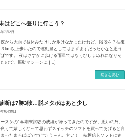
末はどこへ登りに行こう？
26年7月2日
は夜から大雨で昼休みだけしか歩けなかったけれど、階段を７往復
て３km以上歩いたので運動量としてはまずまずだったかなと思う
ぱぱです。 夜はさすがに歩ける雨量ではなくびしょぬれになりそ
たので、振動マシーンに […]
続きを読む
診断は7勝3敗…脱メタボはあと少し
26年6月30日
ソースケの1学期末試験の成績が帰ってきたのですが、思いの外、
が良くて嬉しくなって思わずスイッチのソフトを買ってあげると言
まったまろぱぱです(^^;) う～ん、甘い！！桔梗信玄ソフトに追