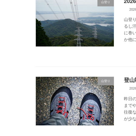
20
山登り
20
山登
るし
に巻
か他に
登山
山登り
20
昨日
まで
往復
が少な