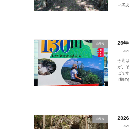
い黒あ
26
山登り
20
今期
が、
ぱです
2期の
20
山登り
20