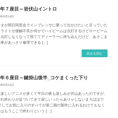
26年７座目～岩伏山イントロ
26年6月14日
ータが明日同窓会でインプレッサに乗って出かけたいと言っていた
、ライトが接触不良か何かでハイビームは点灯するけどロービーム
く点灯しなくなって慌ててディーラーに持ち込んだけど、あそこま
車があっさり修理できる […]
続きを読む
26年６座目～鍵掛山後半_コケまくった下り
26年6月11日
は楽しいアニメが多くて平日の夜も楽しみが沢山あったのですが、
ぞれ終わりが近づいてきて寂しいったらありゃしないまろぱぱで
 そしてお気に入りのすべてが第二期の製作に入れるわけでもなく
はもうここで終わりという […]