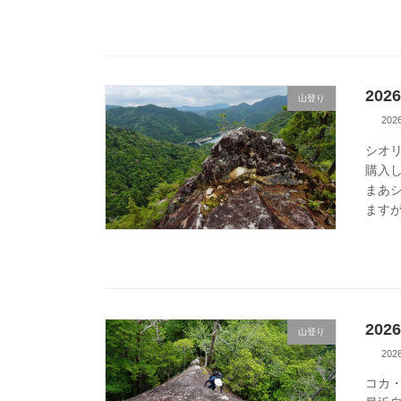
20
山登り
20
シオリ
購入
まあ
ますが
20
山登り
20
コカ・