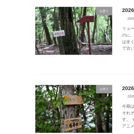
20
山登り
20
リョ
のに
は全
で古い
20
山登り
20
今期
それ
す。
アニメ