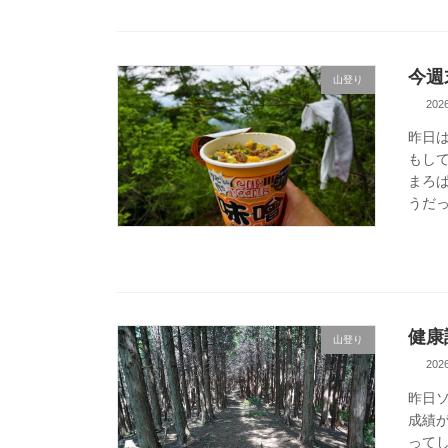
今週
山登り
20
昨日
もし
まろ
うだっ
健康
山登り
20
昨日
成績
ってし