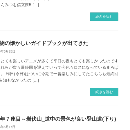
んみつを信玄餅5 […]
続きを読む
年物の懐かしいガイドブックが出てきた
26年6月25日
はとても楽しいアニメが多くて平日の夜もとても楽しかったのです
それらが次々最終回を迎えていって今色々ロスになっているまろぱ
。 昨日(今日)はついに今期で一番楽しみにしてたこちらも最終回
告知もなかったの […]
続きを読む
26年７座目～岩伏山_道中の景色が良い登山道(下り)
26年6月17日